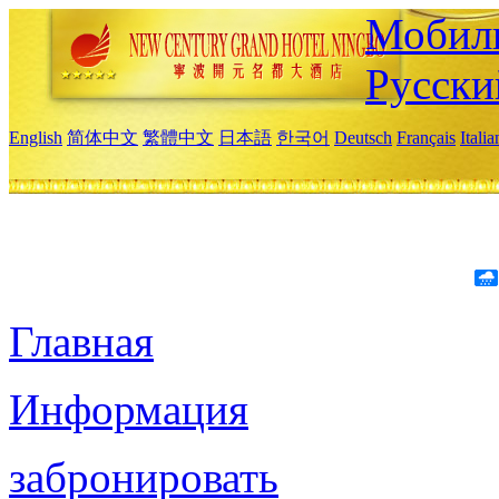
Мобиль
Русски
English
简体中文
繁體中文
日本語
한국어
Deutsch
Français
Itali
Главная
Информация
забронировать