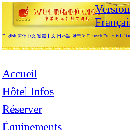
Versio
Françai
English
简体中文
繁體中文
日本語
한국어
Deutsch
Français
Itali
Accueil
Hôtel Infos
Réserver
Équipements