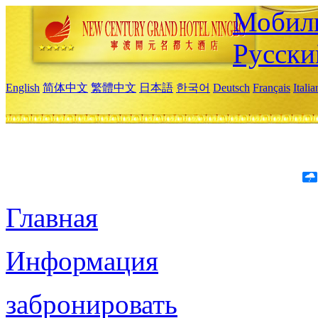
Мобиль
Русски
English
简体中文
繁體中文
日本語
한국어
Deutsch
Français
Itali
Главная
Информация
забронировать