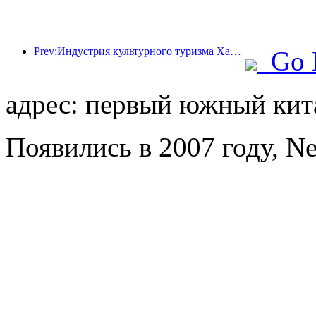
Prev:Индустрия культурного туризма Ханчжоу будет процветать в 2024 году: добавленная культурная стоимость превысит 340 миллиардов, а число въездных туристов удвоится
Go 
адрес: первый южный кита
Появились в 2007 году, N