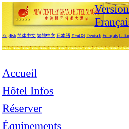
Versio
Françai
English
简体中文
繁體中文
日本語
한국어
Deutsch
Français
Itali
Accueil
Hôtel Infos
Réserver
Équipements