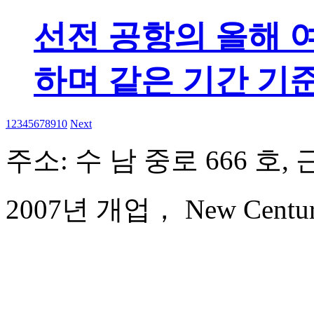
선전 공항의 올해 여
하며 같은 기간 기
1
2
3
4
5
6
7
8
9
10
Next
주소: 수 남 중로 666 호, 
2007년 개업， New Century 